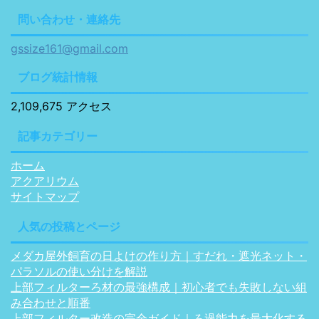
問い合わせ・連絡先
gssize161@gmail.com
ブログ統計情報
2,109,675 アクセス
記事カテゴリー
ホーム
アクアリウム
サイトマップ
人気の投稿とページ
メダカ屋外飼育の日よけの作り方｜すだれ・遮光ネット・
パラソルの使い分けを解説
上部フィルターろ材の最強構成｜初心者でも失敗しない組
み合わせと順番
上部フィルター改造の完全ガイド｜ろ過能力を最大化する