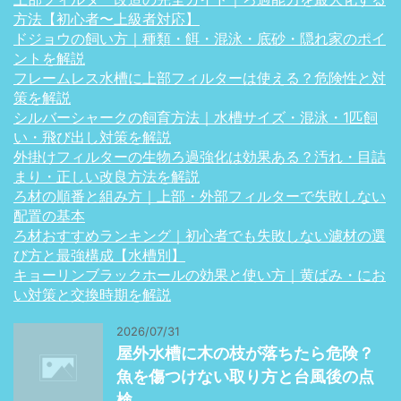
方法【初心者〜上級者対応】
ドジョウの飼い方｜種類・餌・混泳・底砂・隠れ家のポイ
ントを解説
フレームレス水槽に上部フィルターは使える？危険性と対
策を解説
シルバーシャークの飼育方法｜水槽サイズ・混泳・1匹飼
い・飛び出し対策を解説
外掛けフィルターの生物ろ過強化は効果ある？汚れ・目詰
まり・正しい改良方法を解説
ろ材の順番と組み方｜上部・外部フィルターで失敗しない
配置の基本
ろ材おすすめランキング｜初心者でも失敗しない濾材の選
び方と最強構成【水槽別】
キョーリンブラックホールの効果と使い方｜黄ばみ・にお
い対策と交換時期を解説
2026/07/31
屋外水槽に木の枝が落ちたら危険？
魚を傷つけない取り方と台風後の点
検