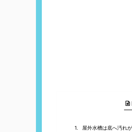
屋外水槽は底へ汚れ