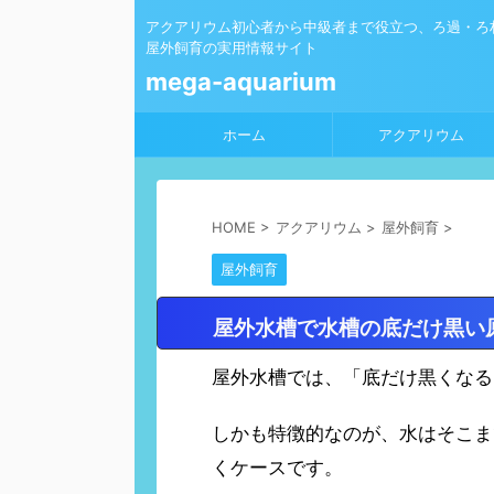
アクアリウム初心者から中級者まで役立つ、ろ過・ろ
屋外飼育の実用情報サイト
mega-aquarium
ホーム
アクアリウム
HOME
>
アクアリウム
>
屋外飼育
>
屋外飼育
屋外水槽で水槽の底だけ黒い
屋外水槽では、「底だけ黒くなる
しかも特徴的なのが、水はそこま
くケースです。