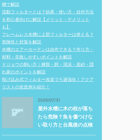
槽で解説
流動フィルターとは？効果・使い方・自作方法
を初心者向けに解説【メリット・デメリット
も】
フレームレス水槽に上部フィルターは使える？
危険性と対策を解説
水槽のエアーカーテンは自作できる？作り方・
材料・失敗しやすいポイントを解説
ドジョウの飼い方｜種類・餌・混泳・底砂・隠
れ家のポイントを解説
投げ込み式フィルター改造でろ過強化！アクア
リストの改造例を紹介！
2026/07/31
屋外水槽に木の枝が落ち
たら危険？魚を傷つけな
い取り方と台風後の点検