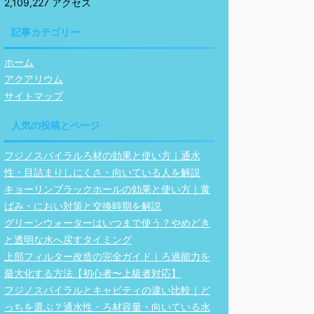
2,109,227 アクセス
記事カテゴリー
ホーム
アクアリウム
サイトマップ
人気の投稿とページ
フジノスパイラルろ材の効果と使い方｜通水
性・目詰まりしにくさ・向いている人を解説
キョーリンブラックホールの効果と使い方｜黄
ばみ・におい対策と交換時期を解説
グリーンウォーターはいつまで使う？やめどき
と透明な水へ戻すタイミング
上部フィルター改造の完全ガイド｜ろ過能力を
最大化する方法【初心者〜上級者対応】
フジノスパイラルとキャビティの違い比較｜ど
っちを選ぶ？通水性・ろ材容量・向いている水