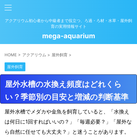
アクアリウム初心者から中級者まで役立つ、ろ過・ろ材・水草・屋外飼
育の実用情報サイト
mega-aquarium
HOME
>
アクアリウム
>
屋外飼育
>
屋外飼育
屋外水槽の水換え頻度はどれくら
い？季節別の目安と増減の判断基準
屋外水槽でメダカや金魚を飼育していると、「水換え
は何日に1回すればいいの？」「毎週必要？」「屋外な
ら自然に任せても大丈夫？」と迷うことがあります。