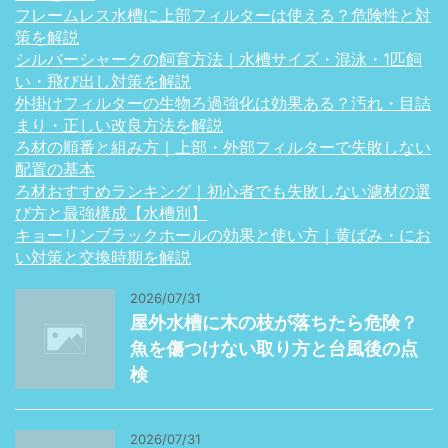
フレームレス水槽に上部フィルターは使える？危険性と対
策を解説
シルバーシャークの飼育方法｜水槽サイズ・混泳・1匹飼
い・飛び出し対策を解説
外掛けフィルターの生物ろ過強化は効果ある？汚れ・目詰
まり・正しい改良方法を解説
ろ材の順番と組み方｜上部・外部フィルターで失敗しない
配置の基本
ろ材おすすめランキング｜初心者でも失敗しない濾材の選
び方と最強構成【水槽別】
キョーリンブラックホールの効果と使い方｜黄ばみ・にお
い対策と交換時期を解説
2026/07/31
屋外水槽に木の枝が落ちたら危険？
魚を傷つけない取り方と台風後の点
検
2026/07/31