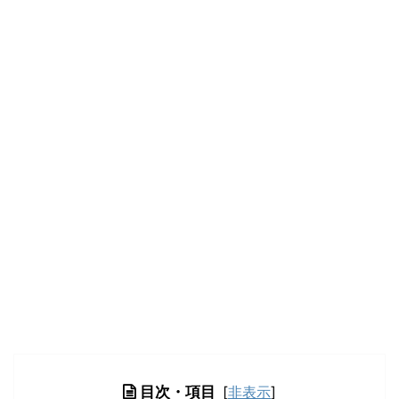
目次・項目
[
非表示
]