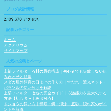
ブログ統計情報
2,109,678 アクセス
記事カテゴリー
ホーム
アクアリウム
サイトマップ
人気の投稿とページ
上部フィルターろ材の最強構成｜初心者でも失敗しない組
み合わせと順番
メダカ屋外飼育の日よけの作り方｜すだれ・遮光ネット・
パラソルの使い分けを解説
上部フィルター改造の完全ガイド｜ろ過能力を最大化する
方法【初心者〜上級者対応】
ドジョウの飼い方｜種類・餌・混泳・底砂・隠れ家のポイ
ントを解説