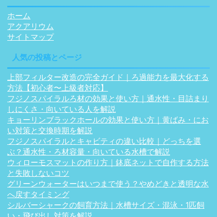
ホーム
アクアリウム
サイトマップ
人気の投稿とページ
上部フィルター改造の完全ガイド｜ろ過能力を最大化する
方法【初心者〜上級者対応】
フジノスパイラルろ材の効果と使い方｜通水性・目詰まり
しにくさ・向いている人を解説
キョーリンブラックホールの効果と使い方｜黄ばみ・にお
い対策と交換時期を解説
フジノスパイラルとキャビティの違い比較｜どっちを選
ぶ？通水性・ろ材容量・向いている水槽で解説
ウィローモスマットの作り方｜鉢底ネットで自作する方法
と失敗しないコツ
グリーンウォーターはいつまで使う？やめどきと透明な水
へ戻すタイミング
シルバーシャークの飼育方法｜水槽サイズ・混泳・1匹飼
い・飛び出し対策を解説