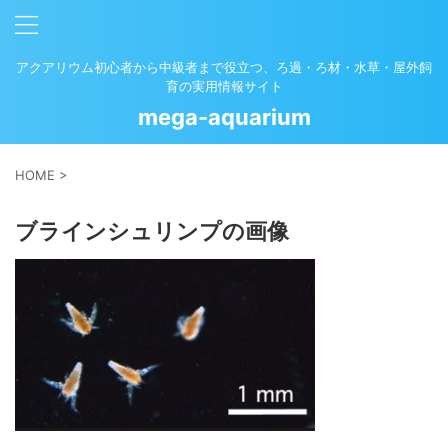
アクアリウム初心者から中級者まで役立つ、ろ過・ろ材・水草・屋外飼
育の実用情報サイト
mega-aquarium
HOME
>
ブラインシュリンプの画像