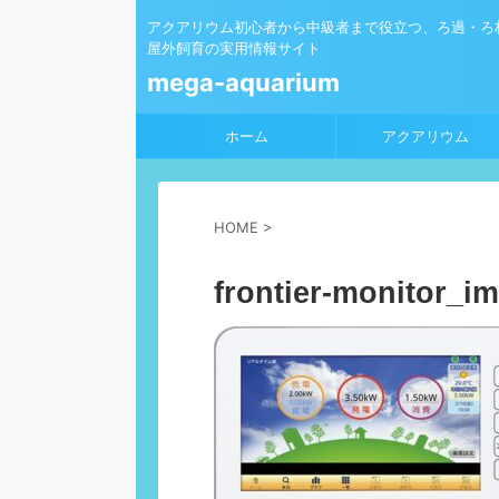
アクアリウム初心者から中級者まで役立つ、ろ過・ろ
屋外飼育の実用情報サイト
mega-aquarium
ホーム
アクアリウム
HOME
>
frontier-monitor_i