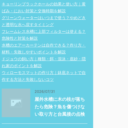
キョーリンブラックホールの効果と使い方｜黄
ばみ・におい対策と交換時期を解説
グリーンウォーターはいつまで使う？やめどき
と透明な水へ戻すタイミング
フレームレス水槽に上部フィルターは使える？
危険性と対策を解説
水槽のエアーカーテンは自作できる？作り方・
材料・失敗しやすいポイントを解説
ドジョウの飼い方｜種類・餌・混泳・底砂・隠
れ家のポイントを解説
ウィローモスマットの作り方｜鉢底ネットで自
作する方法と失敗しないコツ
2026/07/31
屋外水槽に木の枝が落ち
たら危険？魚を傷つけな
い取り方と台風後の点検