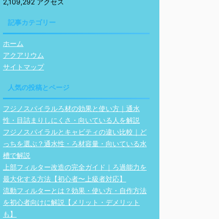
2,109,292 アクセス
記事カテゴリー
ホーム
アクアリウム
サイトマップ
人気の投稿とページ
フジノスパイラルろ材の効果と使い方｜通水
性・目詰まりしにくさ・向いている人を解説
フジノスパイラルとキャビティの違い比較｜ど
っちを選ぶ？通水性・ろ材容量・向いている水
槽で解説
上部フィルター改造の完全ガイド｜ろ過能力を
最大化する方法【初心者〜上級者対応】
流動フィルターとは？効果・使い方・自作方法
を初心者向けに解説【メリット・デメリット
も】