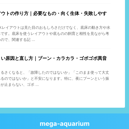
アウトの作り方｜必要なもの・向く生体・失敗しやす
水レイアウトは見た目のおもしろさだけでなく、底床の動き方や水
みです。底床を使うレイアウトや底ものの飼育と相性を見ながら考
で、関連する記 ...
さい原因と直し方｜ブーン・カラカラ・ゴボゴボ異音
うるさくなると、「故障したのではないか」「このまま使って大丈
あるのではないか」と不安になります。特に、夜にブーンという振
止まらない、ゴボ ...
mega-aquarium