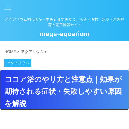
アクアリウム初心者から中級者まで役立つ、ろ過・ろ材・水草・屋外飼
育の実用情報サイト
mega-aquarium
HOME
>
アクアリウム
>
アクアリウム
ココア浴のやり方と注意点｜効果が
期待される症状・失敗しやすい原因
を解説