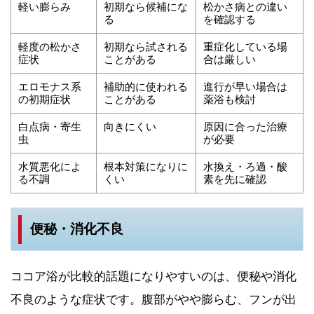
軽い膨らみ
初期なら候補にな
松かさ病との違い
る
を確認する
軽度の松かさ
初期なら試される
重症化している場
症状
ことがある
合は厳しい
エロモナス系
補助的に使われる
進行が早い場合は
の初期症状
ことがある
薬浴も検討
白点病・寄生
向きにくい
原因に合った治療
虫
が必要
水質悪化によ
根本対策になりに
水換え・ろ過・酸
る不調
くい
素を先に確認
便秘・消化不良
ココア浴が比較的話題になりやすいのは、便秘や消化
不良のような症状です。腹部がやや膨らむ、フンが出