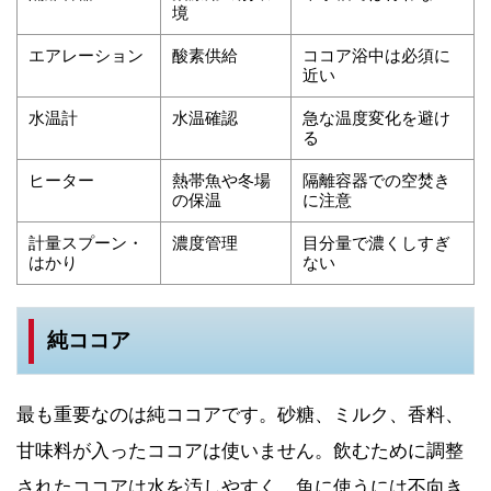
境
エアレーション
酸素供給
ココア浴中は必須に
近い
水温計
水温確認
急な温度変化を避け
る
ヒーター
熱帯魚や冬場
隔離容器での空焚き
の保温
に注意
計量スプーン・
濃度管理
目分量で濃くしすぎ
はかり
ない
純ココア
最も重要なのは純ココアです。砂糖、ミルク、香料、
甘味料が入ったココアは使いません。飲むために調整
されたココアは水を汚しやすく、魚に使うには不向き