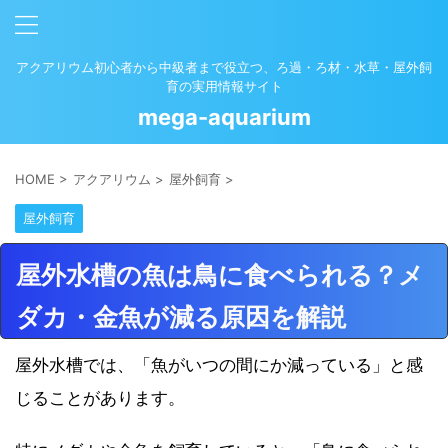
アクアリウム初心者から中級者まで役立つ、ろ過・ろ材・水草・屋外飼
育の実用情報サイト
mega-aquarium
HOME
>
アクアリウム
>
屋外飼育
>
屋外飼育
屋外水槽の魚は鳥に食べられる？メ
ダカ・金魚が減る原因を解説
屋外水槽では、「魚がいつの間にか減っている」と感
じることがあります。