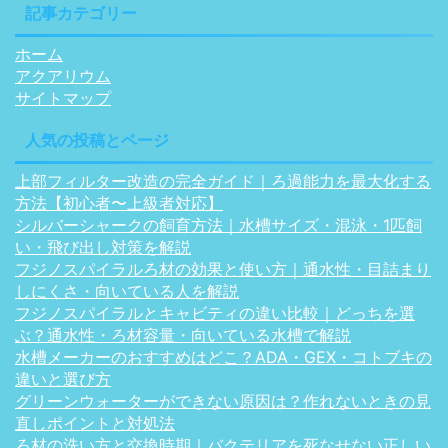
記事カテゴリー
ホーム
アクアリウム
サイトマップ
人気の投稿とページ
上部フィルター改造の完全ガイド｜ろ過能力を最大化する
方法【初心者〜上級者対応】
シルバーシャークの飼育方法｜水槽サイズ・混泳・1匹飼
い・飛び出し対策を解説
フジノスパイラルろ材の効果と使い方｜通水性・目詰まり
しにくさ・向いている人を解説
フジノスパイラルとキャビティの違い比較｜どっちを選
ぶ？通水性・ろ材容量・向いている水槽で解説
水槽メーカーのおすすめはどこ？ADA・GEX・コトブキの
違いと選び方
グリーンウォーターができない原因は？作れないときの見
直しポイントと対処法
ろ材の洗い方と交換時期｜バクテリアを死なせない正しい