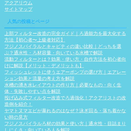
アクアリウム
サイトマップ
人気の投稿とページ
上部フィルター改造の完全ガイド｜ろ過能力を最大化する
方法【初心者〜上級者対応】
フジノスパイラルとキャビティの違い比較｜どっちを選
ぶ？通水性・ろ材容量・向いている水槽で解説
流動フィルターとは？効果・使い方・自作方法を初心者向
けに解説【メリット・デメリットも】
フィッシュレットに使うエアーポンプの選び方｜エアレー
ション効果と流量の考え方を解説
水槽の湧き水レイアウトの作り方｜必要なもの・向く生
体・失敗しやすい点を解説
投げ込み式フィルター改造でろ過強化！アクアリストの改
造例を紹介！
ヤマトヌマエビが暴れるのはなぜ？泳ぎ回る・落ち着かな
い時の見方
フジノスパイラルろ材の効果と使い方｜通水性・目詰まり
しにくさ・向いている人を解説