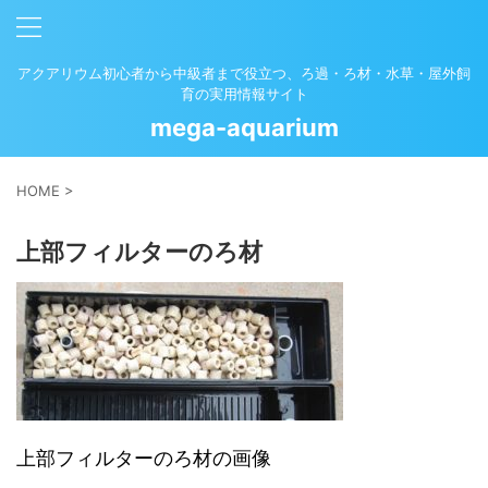
アクアリウム初心者から中級者まで役立つ、ろ過・ろ材・水草・屋外飼
育の実用情報サイト
mega-aquarium
HOME
>
上部フィルターのろ材
上部フィルターのろ材の画像