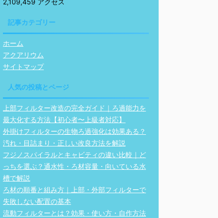
2,109,459 アクセス
記事カテゴリー
ホーム
アクアリウム
サイトマップ
人気の投稿とページ
上部フィルター改造の完全ガイド｜ろ過能力を
最大化する方法【初心者〜上級者対応】
外掛けフィルターの生物ろ過強化は効果ある？
汚れ・目詰まり・正しい改良方法を解説
フジノスパイラルとキャビティの違い比較｜ど
っちを選ぶ？通水性・ろ材容量・向いている水
槽で解説
ろ材の順番と組み方｜上部・外部フィルターで
失敗しない配置の基本
流動フィルターとは？効果・使い方・自作方法