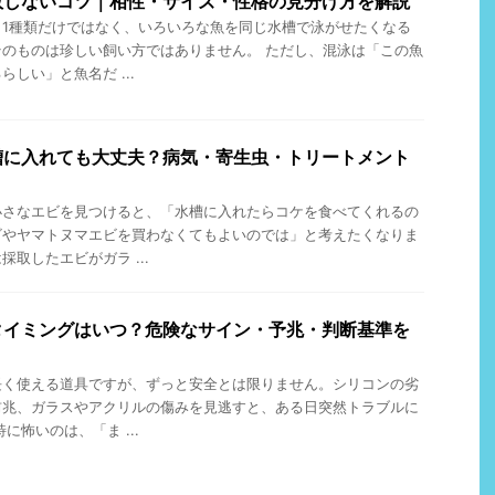
敗しないコツ｜相性・サイズ・性格の見分け方を解説
、1種類だけではなく、いろいろな魚を同じ水槽で泳がせたくなる
のものは珍しい飼い方ではありません。 ただし、混泳は「この魚
しい」と魚名だ ...
槽に入れても大丈夫？病気・寄生虫・トリートメント
小さなエビを見つけると、「水槽に入れたらコケを食べてくれるの
ビやヤマトヌマエビを買わなくてもよいのでは」と考えたくなりま
取したエビがガラ ...
タイミングはいつ？危険なサイン・予兆・判断基準を
長く使える道具ですが、ずっと安全とは限りません。シリコンの劣
前兆、ガラスやアクリルの傷みを見逃すと、ある日突然トラブルに
に怖いのは、「ま ...