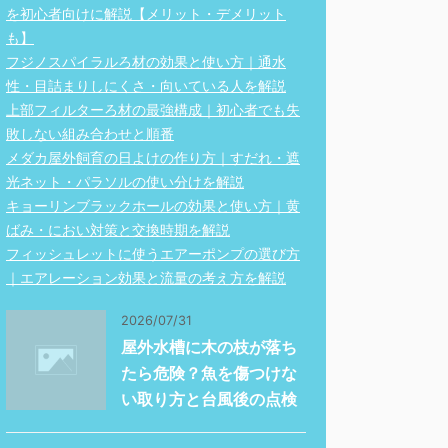
を初心者向けに解説【メリット・デメリット
も】
フジノスパイラルろ材の効果と使い方｜通水
性・目詰まりしにくさ・向いている人を解説
上部フィルターろ材の最強構成｜初心者でも失
敗しない組み合わせと順番
メダカ屋外飼育の日よけの作り方｜すだれ・遮
光ネット・パラソルの使い分けを解説
キョーリンブラックホールの効果と使い方｜黄
ばみ・におい対策と交換時期を解説
フィッシュレットに使うエアーポンプの選び方
｜エアレーション効果と流量の考え方を解説
2026/07/31
屋外水槽に木の枝が落ち
たら危険？魚を傷つけな
い取り方と台風後の点検