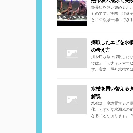
熱帯魚の混泳で失
熱帯魚を飼い始めると
ものです。実際、混泳そ
とこの魚は一緒にできるら
採取したエビを水
の考え方
川や用水路で採取した
では」「ミナミヌマエ
す。実際、屋外水槽では採
水槽を買い替える
解説
水槽は一度設置すると
化、わずかな水漏れの
なることがあります。 特