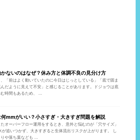
動かないのはなぜ？休み方と体調不良の見分け方
と、「前はよく動いていたのに今日はじっとしている」「底で固ま
死んだように見えて不安」と感じることがあります。ドジョウは底
時間もあるため、 ...
は何mmがいい？小さすぎ・大きすぎ問題を解説
ったオーバーフロー運用をするとき、意外と悩むのが「穴サイズ」
水が追いつかず、大きすぎると生体流出リスクが上がります。 し
や落ち葉なども ...