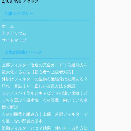
2,109,496 アクセス
記事カテゴリー
ホーム
アクアリウム
サイトマップ
人気の投稿とページ
上部フィルター改造の完全ガイド｜ろ過能力を
最大化する方法【初心者〜上級者対応】
外掛けフィルターの生物ろ過強化は効果ある？
汚れ・目詰まり・正しい改良方法を解説
フジノスパイラルとキャビティの違い比較｜ど
っちを選ぶ？通水性・ろ材容量・向いている水
槽で解説
ろ材の順番と組み方｜上部・外部フィルターで
失敗しない配置の基本
流動フィルターとは？効果・使い方・自作方法