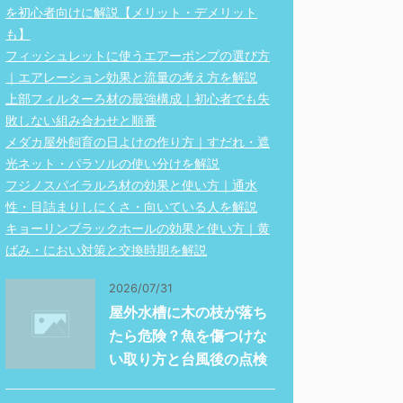
を初心者向けに解説【メリット・デメリット
も】
フィッシュレットに使うエアーポンプの選び方
｜エアレーション効果と流量の考え方を解説
上部フィルターろ材の最強構成｜初心者でも失
敗しない組み合わせと順番
メダカ屋外飼育の日よけの作り方｜すだれ・遮
光ネット・パラソルの使い分けを解説
フジノスパイラルろ材の効果と使い方｜通水
性・目詰まりしにくさ・向いている人を解説
キョーリンブラックホールの効果と使い方｜黄
ばみ・におい対策と交換時期を解説
2026/07/31
屋外水槽に木の枝が落ち
たら危険？魚を傷つけな
い取り方と台風後の点検