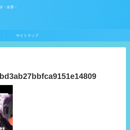
材・水草・
サイトマップ
bbd3ab27bbfca9151e14809