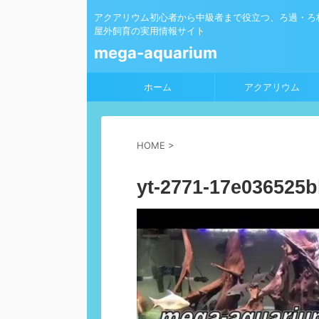
アクアリウム初心者から中級者まで役立つ、ろ過・ろ
屋外飼育の実用情報サイト
mega-aquarium
ホーム
アクアリウム
HOME
>
yt-2771-17e036525