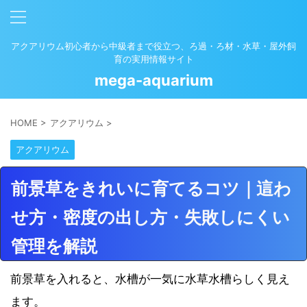
アクアリウム初心者から中級者まで役立つ、ろ過・ろ材・水草・屋外飼
育の実用情報サイト
mega-aquarium
HOME
>
アクアリウム
>
アクアリウム
前景草をきれいに育てるコツ｜這わ
せ方・密度の出し方・失敗しにくい
管理を解説
前景草を入れると、水槽が一気に水草水槽らしく見え
ます。