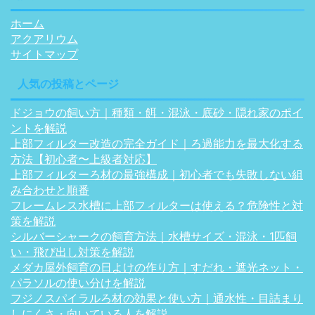
ホーム
アクアリウム
サイトマップ
人気の投稿とページ
ドジョウの飼い方｜種類・餌・混泳・底砂・隠れ家のポイ
ントを解説
上部フィルター改造の完全ガイド｜ろ過能力を最大化する
方法【初心者〜上級者対応】
上部フィルターろ材の最強構成｜初心者でも失敗しない組
み合わせと順番
フレームレス水槽に上部フィルターは使える？危険性と対
策を解説
シルバーシャークの飼育方法｜水槽サイズ・混泳・1匹飼
い・飛び出し対策を解説
メダカ屋外飼育の日よけの作り方｜すだれ・遮光ネット・
パラソルの使い分けを解説
フジノスパイラルろ材の効果と使い方｜通水性・目詰まり
しにくさ・向いている人を解説