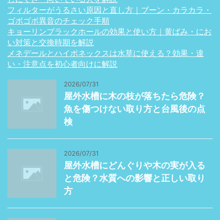
フィルターがうるさい原因と直し方｜ブーン・カラカラ・
ゴボゴボ異音のチェック手順
キョーリンブラックホールの効果と使い方｜黄ばみ・にお
い対策と交換時期を解説
メネデールとハイポネックスは水草に使える？効果・違
い・注意点を初心者向けに解説
2026/07/31
屋外水槽に木の枝が落ちたら危険？
魚を傷つけない取り方と台風後の点
検
2026/07/31
屋外水槽にどんぐりや木の実が入る
と危険？水質への影響と正しい取り
方