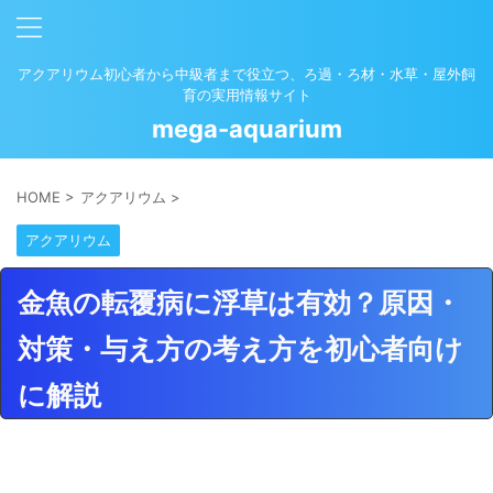
アクアリウム初心者から中級者まで役立つ、ろ過・ろ材・水草・屋外飼
育の実用情報サイト
mega-aquarium
HOME
>
アクアリウム
>
アクアリウム
金魚の転覆病に浮草は有効？原因・
対策・与え方の考え方を初心者向け
に解説