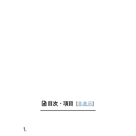
目次・項目
[
非表示
]