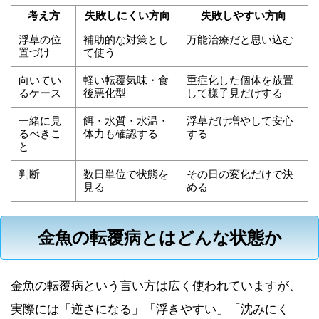
考え方
失敗しにくい方向
失敗しやすい方向
浮草の位
補助的な対策とし
万能治療だと思い込む
置づけ
て使う
向いてい
軽い転覆気味・食
重症化した個体を放置
るケース
後悪化型
して様子見だけする
一緒に見
餌・水質・水温・
浮草だけ増やして安心
るべきこ
体力も確認する
する
と
判断
数日単位で状態を
その日の変化だけで決
見る
める
金魚の転覆病とはどんな状態か
金魚の転覆病という言い方は広く使われていますが、
実際には「逆さになる」「浮きやすい」「沈みにく