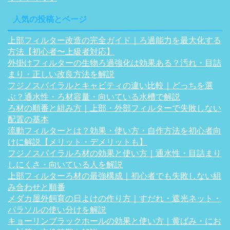
人気の投稿とページ
上部フィルター改造の完全ガイド｜ろ過能力を最大化する
方法【初心者〜上級者対応】
外掛けフィルターの生物ろ過強化は効果ある？汚れ・目詰
まり・正しい改良方法を解説
フジノスパイラルとキャビティの違い比較｜どっちを選
ぶ？通水性・ろ材容量・向いている水槽で解説
ろ材の順番と組み方｜上部・外部フィルターで失敗しない
配置の基本
流動フィルターとは？効果・使い方・自作方法を初心者向
けに解説【メリット・デメリットも】
フジノスパイラルろ材の効果と使い方｜通水性・目詰まり
しにくさ・向いている人を解説
上部フィルターろ材の最強構成｜初心者でも失敗しない組
み合わせと順番
メダカ屋外飼育の日よけの作り方｜すだれ・遮光ネット・
パラソルの使い分けを解説
キョーリンブラックホールの効果と使い方｜黄ばみ・にお